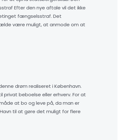
traf Efter den nye aftale vil det ikke
betinget fængselsstraf. Det
ilfælde være muligt, at anmode om at
 denne drøm realiseret i København.
 privat beboelse eller erhverv. For at
måde at bo og leve på, da man er
n til at gøre det muligt for flere