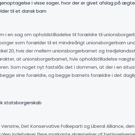
 genoptagelse i visse sager, hvor der er givet afslag på æg
der til et dansk barn
 i en sag om opholdstilladelse til forældre til unionsborg
sborger som forælder til et mindreårigt unionsborgerbarn u
artikel 20, hvis der mellem unionsborgerbarnet og tredjeland
kter, at unionsborgerbarnet, hvis opholdstilladelse nægtes,
. Som noget nyt fastslås det i dommen, at der i en situati
gge sine forældre, og begge barnets forældre i det dagli
nsk statsborgerskab
stre, Det Konservative Folkeparti og Liberal Alliance, den 2
talen indebærer flere markante skærpelser af betingelserne