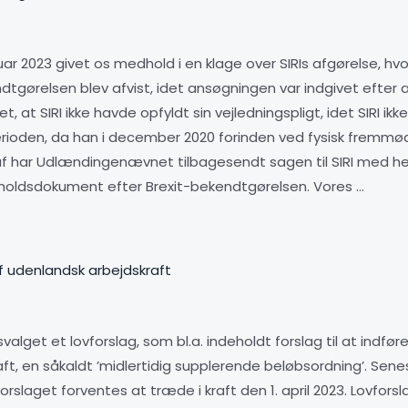
 2023 givet os medhold i en klage over SIRIs afgørelse, hv
gørelsen blev afvist, idet ansøgningen var indgivet efter a
t SIRI ikke havde opfyldt sin vejledningspligt, idet SIRI ikk
rioden, da han i december 2020 forinden ved fysisk fremmøde
r Udlændingenævnet tilbagesendt sagen til SIRI med henblik p
pholdsdokument efter Brexit-bekendtgørelsen. Vores …
f udenlandsk arbejdskraft
alget et lovforslag, som bl.a. indeholdt forslag til at indføre
ft, en såkaldt ’midlertidig supplerende beløbsordning’. Sen
forslaget forventes at træde i kraft den 1. april 2023. Lovfor