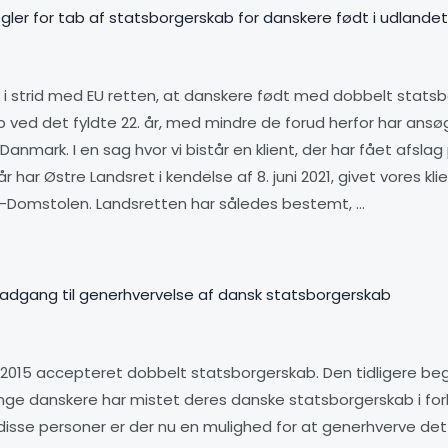
ler for tab af statsborgerskab for danskere født i udlande
r i strid med EU retten, at danskere født med dobbelt stats
ved det fyldte 22. år, med mindre de forud herfor har ansøg
 Danmark. I en sag hvor vi bistår en klient, der har fået afsla
r har Østre Landsret i kendelse af 8. juni 2021, givet vores k
U-Domstolen. Landsretten har således bestemt, …
g adgang til generhvervelse af dansk statsborgerskab
2015 accepteret dobbelt statsborgerskab. Den tidligere be
ge danskere har mistet deres danske statsborgerskab i for
 disse personer er der nu en mulighed for at generhverve det