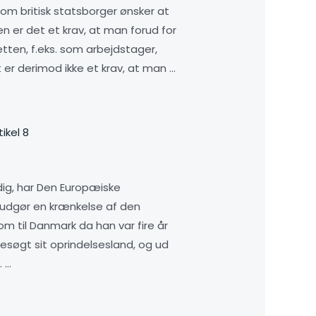
om britisk statsborger ønsker at
en er det et krav, at man forud for
tten, f.eks. som arbejdstager,
t er derimod ikke et krav, at man …
ikel 8
ndig, har Den Europæiske
 udgør en krænkelse af den
 til Danmark da han var fire år
besøgt sit oprindelsesland, og ud
. …