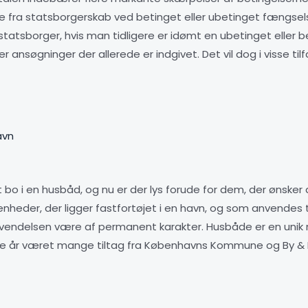
se fra statsborgerskab ved betinget eller ubetinget fængselss
statsborger, hvis man tidligere er idømt en ubetinget eller 
ansøgninger der allerede er indgivet. Det vil dog i visse t
avn
bo i en husbåd, og nu er der lys forude for dem, der ønsker
eder, der ligger fastfortøjet i en havn, og som anvendes til
endelsen være af permanent karakter. Husbåde er en unik 
e år været mange tiltag fra Københavns Kommune og By & Hav