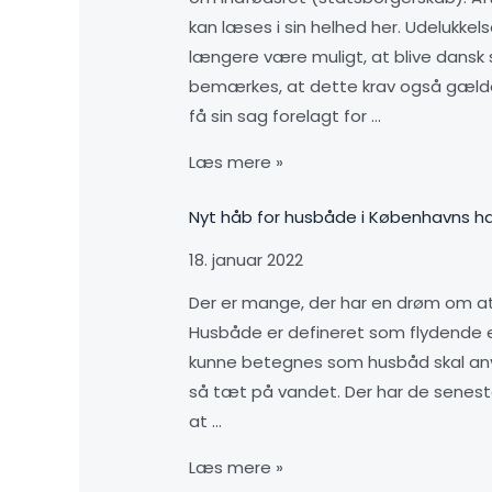
kan læses i sin helhed her. Udelukkel
længere være muligt, at blive dansk 
bemærkes, at dette krav også gælder 
få sin sag forelagt for …
Læs mere »
Nyt håb for husbåde i Københavns h
18. januar 2022
Der er mange, der har en drøm om at 
Husbåde er defineret som flydende enh
kunne betegnes som husbåd skal anv
så tæt på vandet. Der har de senest
at …
Læs mere »