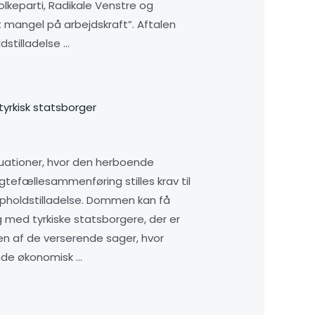
lkeparti, Radikale Venstre og
t mangel på arbejdskraft”. Aftalen
dstilladelse …
tyrkisk statsborger
tuationer, hvor den herboende
tefællesammenføring stilles krav til
pholdstilladelse. Dommen kan få
ed tyrkiske statsborgere, der er
n af de verserende sager, hvor
ende økonomisk …