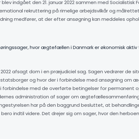
blev indgået den 21. januar 2022 sammen med Socialistisk Fo
rnational rekruttering på rimelige arbejdsvilkår og målrette
ordning medfører, at der efter ansøgning kan meddeles ophol
føringssager, hvor ægtefællen i Danmark er økonomisk aktiv 
022 afsagt dom i en præjudiciel sag. Sagen vedrører de si
 statsborger og hvor der i forbindelse med ansøgning om æg
forbindelse med de overførte betingelser for permanent o
rnes administration af sager om ægtefællesammenføring m
ngestyrelsen har på den baggrund besluttet, at behandlinge
 bero indtil videre. Det drejer sig om sager, hvor den herbo