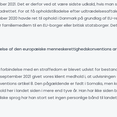
r 2021. Det er derfor ved at være sidste udkald, hvis man s
emadrettet. For at få opholdstilladelse efter udtrædelsesaftal
r 2020 havde ret til ophold i Danmark på grundlag af EU-re
 familiemedlem til en EU-borger eller britisk statsborger. De
kelse af den europæiske menneskerettighedskonventions art
r i forbindelse med en straffedom er blevet udvist for besta
eptember 2021 givet vores klient medhold i, at udvisningen
tions artikel 8. Den pågældende er født i Somalia, men kom
ld her i landet siden i mere end tyve år. Han har ikke siden 
iske sprog har han stort set ingen personlige bånd til landet