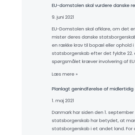
EU-domstolen skal vurdere danske reg
9. juni 2021
EU-Domstolen skal afklare, om det e
mister deres danske statsborgerskab 
en række krav til bopæl eller ophold i
statsborgerskab efter det fyldte 22. å
spørgsmålet kræver involvering af E
Læs mere »
Planlagt genindførelse af midlertidi
1. maj 2021
Danmark har siden den 1. september 
statsborgerskab har betydet, at man
statsborgerskab i et andet land. For