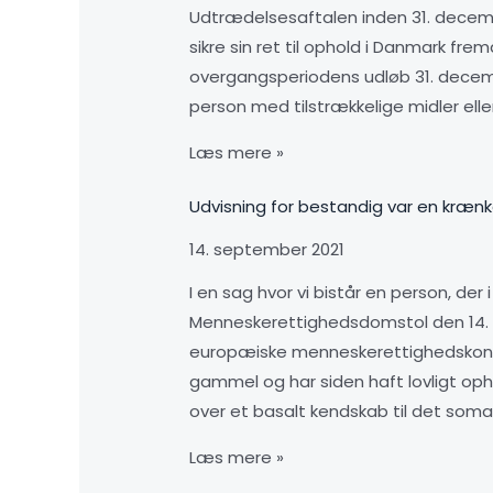
Udtrædelsesaftalen inden 31. decembe
sikre sin ret til ophold i Danmark fr
overgangsperiodens udløb 31. decembe
person med tilstrækkelige midler eller
Læs mere »
Udvisning for bestandig var en kræn
14. september 2021
I en sag hvor vi bistår en person, de
Menneskerettighedsdomstol den 14. s
europæiske menneskerettighedskonven
gammel og har siden haft lovligt opho
over et basalt kendskab til det somal
Læs mere »