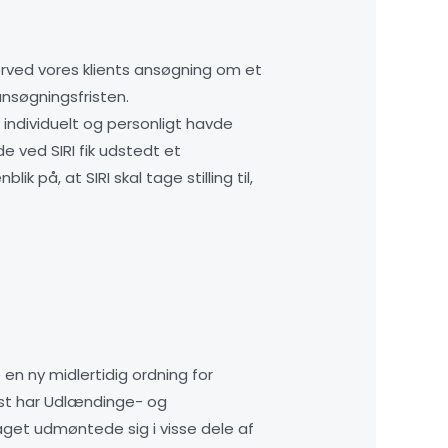
orved vores klients ansøgning om et
nsøgningsfristen.
e individuelt og personligt havde
 ved SIRI fik udstedt et
å, at SIRI skal tage stilling til,
 en ny midlertidig ordning for
est har Udlændinge- og
slaget udmøntede sig i visse dele af