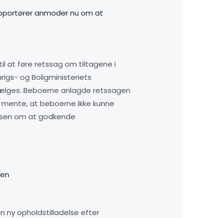
rapportører anmoder nu om at
il at føre retssag om tiltagene i
igs- og Boligministeriets
asælges. Beboerne anlagde retssagen
et mente, at beboerne ikke kunne
relsen om at godkende
len
n ny opholdstilladelse efter