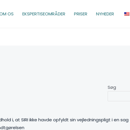
OM OS
EKSPERTISEOMRÅDER
PRISER
NYHEDER
Søg
d i, at SIRI ikke havde opfyldt sin vejledningspligt i en sa
ndtgørelsen