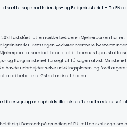
t fortsætte sag mod Indenrigs- og Boligministeriet – To FN 
021 fastslået, at en række beboere i Mjølnerparken har ret t
ligministeriet. Retssagen vedrører nærmere bestemt Indenr
r Mjølnerparken, som indebærer, at beboernes hjem skal fr
gs- og Boligministeriet forsøgt at få sagen afvist. Ministeri
ikke havde udarbejdet selve udviklingsplanen, og fordi afgø
rettet mod beboerne. Østre Landsret har nu …
ere til ansøgning om opholdstilladelse efter udtrædelsesafta
opholdt sig i Danmark på grundlag af EU-retten skal søge om e