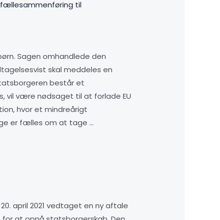
tefællesammenføring til
erbørn. Sagen omhandlede den
ndtagelsesvist skal meddeles en
sstatsborgeren består et
 vil være nødsaget til at forlade EU
on, hvor et mindreårigt
ge er fælles om at tage …
0. april 2021 vedtaget en ny aftale
 for at opnå statsborgerskab. Den