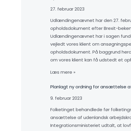
27. februar 2023
Udlændingenævnet har den 27. februar
opholdsdokument efter Brexit-bekendt
Udlændingenævnet har i sagen fundet, a
vejledt vores klient om ansøgningspe
opholdsdokument. På baggrund heraf ha
om vores klient kan få udstedt et o
Læs mere »
Planlagt ny ordning for ansættelse a
9. februar 2023
Folketinget behandlede før folketingsv
ansættelse af udenlandsk arbejdskra
Integrationsministeriet udtalt, at lov