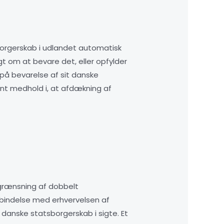
t
borgerskab i udlandet automatisk
t om at bevare det, eller opfylder
g på bevarelse af sit danske
lient medhold i, at afdækning af
grænsning af dobbelt
bindelse med erhvervelsen af
 danske statsborgerskab i sigte. Et