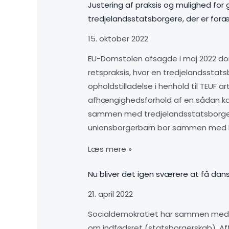
Justering af praksis og mulighed for
tredjelandsstatsborgere, der er foræl
15. oktober 2022
EU-Domstolen afsagde i maj 2022 dom
retspraksis, hvor en tredjelandsstat
opholdstilladelse i henhold til TEUF 
afhængighedsforhold af en sådan kara
sammen med tredjelandsstatsborgeren
unionsborgerbarn bor sammen med be
Læs mere »
Nu bliver det igen sværere at få da
21. april 2022
Socialdemokratiet har sammen med Ven
om indfødsret (statsborgerskab). Af