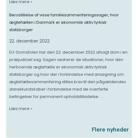
Læs mere »
Berostillelse af visse familiesammenføringssager, hvor
ægtefællen i Danmark er økonomisk aktiv tyrkisk
statsborger
22. december 2022
EU-Domstolen har den 22. december 2022 afsagt dom i en
præjudiciel sag. Sagen vedrører de situationer, hvor den
herboende ægtefælle er økonomisk aktiv tyrkisk
statsborger og hvor der i forbindelse med ansøgning om
ægtefællesammenføring stilles krav til den pågældendes
danskkundskaber i forbindelse med de overførte
betingelser for permanent opholdstilladelse. …
Læs mere »
Flere nyheder