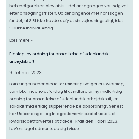
bekendtgørelsen blev afvist, idet ansøgningen var indgivet
efter ansøgningsfristen. Udlændingenævnet har i sagen
fundet, at SIRI ikke havde opfyldt sin vejledningspligt, idet
SIRI ikke individuelt og …
Læs mere »
Planlagt ny ordning for ansættelse af udenlandsk
arbejdskraft
9. februar 2023
Folketinget behandlede før folketingsvalget et lovforslag,
som bl.a. indeholdt forslag til at indføre en ny midlertidig
ordning for ansættelse af udenlandsk arbejdskraft, en
såkaldt ’midlertidig supplerende beløbsordning’. Senest
har Udlændinge- og Integrationsministeriet udtalt, at
lovforslaget forventes at træde i kraft den 1. april 2023.
Lovforslaget udmøntede sig i visse …