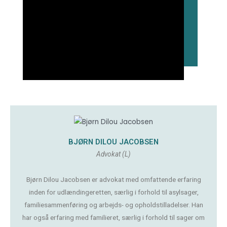
BJØRN DILOU JACOBSEN
Advokat (L)
Bjørn Dilou Jacobsen er advokat med omfattende erfaring
inden for udlændingeretten, særlig i forhold til asylsager,
familiesammenføring og arbejds- og opholdstilladelser. Han
har også erfaring med familieret, særlig i forhold til sager om