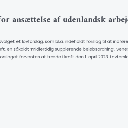
for ansættelse af udenlandsk arbej
alget et lovforslag, som bl.a. indeholdt forslag til at indføre
ft, en såkaldt ’midlertidig supplerende beløbsordning’. Sen
forslaget forventes at træde i kraft den 1. april 2023. Lovfor