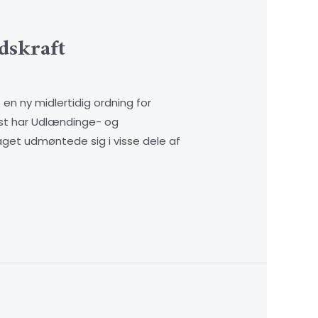
dskraft
 en ny midlertidig ordning for
est har Udlændinge- og
slaget udmøntede sig i visse dele af