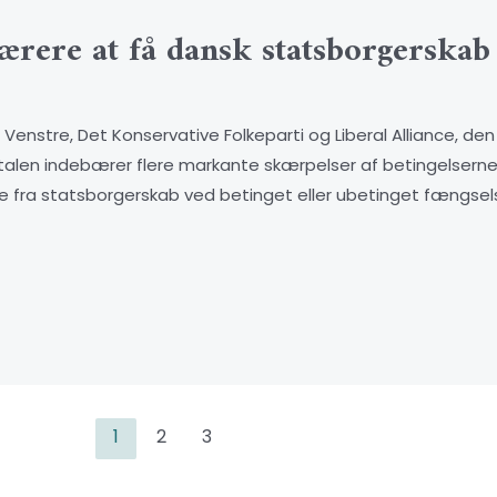
værere at få dansk statsborgerskab
stre, Det Konservative Folkeparti og Liberal Alliance, den 2
talen indebærer flere markante skærpelser af betingelserne
se fra statsborgerskab ved betinget eller ubetinget fængselss
1
2
3