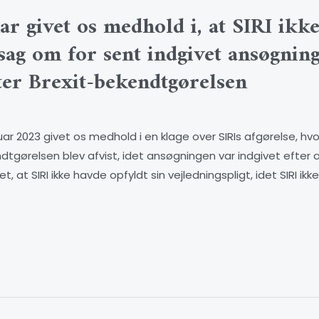
 givet os medhold i, at SIRI ikke
n sag om for sent indgivet ansøgnin
er Brexit-bekendtgørelsen
 2023 givet os medhold i en klage over SIRIs afgørelse, hv
gørelsen blev afvist, idet ansøgningen var indgivet efter a
t SIRI ikke havde opfyldt sin vejledningspligt, idet SIRI ikk