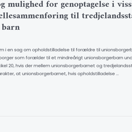
og mulighed for genoptagelse i viss
ællesammenføring til tredjelandsst
k barn
 i en sag om opholdstilladelse til forældre til unionsborg
sborger som forælder til et mindreårigt unionsborgerbarn u
artikel 20, hvis der mellem unionsborgerbarnet og tredjeland
kter, at unionsborgerbarnet, hvis opholdstilladelse …